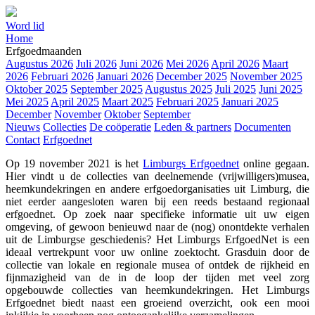
Word lid
Home
Erfgoedmaanden
Augustus 2026
Juli 2026
Juni 2026
Mei 2026
April 2026
Maart
2026
Februari 2026
Januari 2026
December 2025
November 2025
Oktober 2025
September 2025
Augustus 2025
Juli 2025
Juni 2025
Mei 2025
April 2025
Maart 2025
Februari 2025
Januari 2025
December
November
Oktober
September
Nieuws
Collecties
De coöperatie
Leden & partners
Documenten
Contact
Erfgoednet
Op 19 november 2021 is het
Limburgs Erfgoednet
online gegaan.
Hier vindt u de collecties van deelnemende (vrijwilligers)musea,
heemkundekringen en andere erfgoedorganisaties uit Limburg, die
niet eerder aangesloten waren bij een reeds bestaand regionaal
erfgoednet. Op zoek naar specifieke informatie uit uw eigen
omgeving, of gewoon benieuwd naar de (nog) onontdekte verhalen
uit de Limburgse geschiedenis? Het Limburgs ErfgoedNet is een
ideaal vertrekpunt voor uw online zoektocht. Grasduin door de
collectie van lokale en regionale musea of ontdek de rijkheid en
fijnmazigheid van de in de loop der tijden met veel zorg
opgebouwde collecties van heemkundekringen. Het Limburgs
Erfgoednet biedt naast een groeiend overzicht, ook een mooi