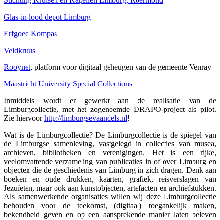
Stichting Kruisen en Kapellen Limburg, Roermond
Glas-in-lood depot Limburg
Erfgoed Kompas
Veldkruus
Rooynet
, platform voor digitaal geheugen van de gemeente Venray
Maastricht University Special Collections
Inmiddels wordt er gewerkt aan de realisatie van de
Limburgcollectie, met het zogenoemde DRAPO-project als pilot.
Zie hiervoor
http://limburgsevaandels.nl
!
Wat is de Limburgcollectie? De Limburgcollectie is de spiegel van
de Limburgse samenleving, vastgelegd in collecties van musea,
archieven, bibliotheken en verenigingen. Het is een rijke,
veelomvattende verzameling van publicaties in of over Limburg en
objecten die de geschiedenis van Limburg in zich dragen. Denk aan
boeken en oude drukken, kaarten, grafiek, reisverslagen van
Jezuïeten, maar ook aan kunstobjecten, artefacten en archiefstukken.
Als samenwerkende organisaties willen wij deze Limburgcollectie
behouden voor de toekomst, (digitaal) toegankelijk maken,
bekendheid geven en op een aansprekende manier laten beleven