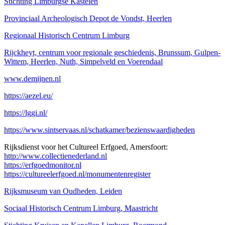
Stichting Limburgse Kastelen
Provinciaal Archeologisch Depot de Vondst, Heerlen
Regionaal Historisch Centrum Limburg
Rijckheyt, centrum voor regionale geschiedenis, Brunssum, Gulpen-
Wittem, Heerlen, Nuth, Simpelveld en Voerendaal
www.demijnen.nl
https://aezel.eu/
https://lggi.nl/
https://www.sintservaas.nl/schatkamer/bezienswaardigheden
Rijksdienst voor het Cultureel Erfgoed, Amersfoort:
http://www.collectienederland.nl
https://erfgoedmonitor.nl
https://cultureelerfgoed.nl/monumentenregister
Rijksmuseum van Oudheden, Leiden
Sociaal Historisch Centrum Limburg, Maastricht